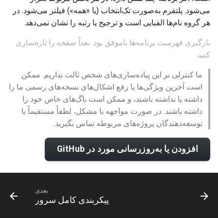
ت
می‌شود. پلتفرم به‌صورت تک‌انتخاب (یا «همه») فیلتر می‌شود. در
پروکسی شفاف
هر گروه نام‌ها الفبایی است و ترجیح یا رتبه را نشان نمی‌دهد.
ج
پرش پورت
و
بارگیری فهرست برنامه‌ها ناموفق بود. بعداً صفحه را تازه‌سازی
کنید.
Mimic (TCP جعلی)
ما کنترلی بر این پیاده‌سازی‌های شخص ثالث نداریم. ممکن
Hysteria Realms
است آخرین ویژگی‌ها یا رفع اشکال‌های نسخه‌های رسمی ما را
داشته یا نداشته باشند، و ممکن است باگ‌های خاص خود را
متغیرهای محیطی
داشته باشند. در صورت مواجهه با مشکل، لطفاً مستقیماً با
توسعه‌دهندگان پروژه‌های مربوطه تماس بگیرید.
تست سرعت
افزودن یا به‌روزرسانی مورد در GitHub
عملکرد
عیب‌یابی
بعدی
پیکربندی کامل سرور