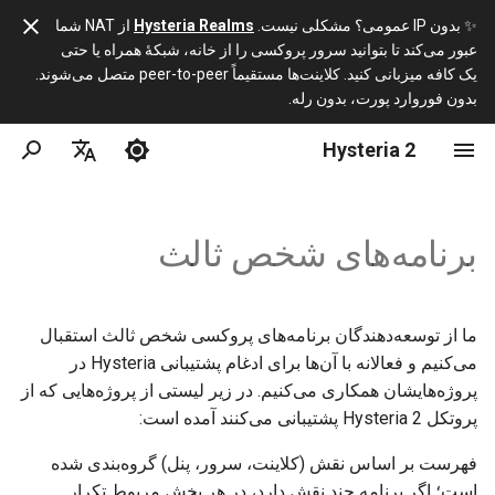
✨ بدون IP عمومی؟ مشکلی نیست.
Hysteria Realms
از NAT شما
عبور می‌کند تا بتوانید سرور پروکسی را از خانه، شبکهٔ همراه یا حتی
ر
یک کافه میزبانی کنید. کلاینت‌ها مستقیماً peer-to-peer متصل می‌شوند.
بدون فوروارد پورت، بدون رله.
ا
Hysteria 2
ساخت
Hysteria 2 در مقابل 1
پیکربندی کامل سرور
ه‌
ا
English
اگر از YAML خوشم نمی‌آید؟
پروتکل
پیکربندی کامل کلاینت
ن
简体中文
برنامه‌های شخص ثالث
درباره HTTP/3
پیکربندی ACME DNS
URI Scheme
د
Русский
ECH
آیا می‌توان از CDN استفاده کرد؟
ا
فارسی
ما از توسعه‌دهندگان برنامه‌های پروکسی شخص ثالث استقبال
ز
می‌کنیم و فعالانه با آن‌ها برای ادغام پشتیبانی Hysteria در
ACL
پروژه‌هایشان همکاری می‌کنیم. در زیر لیستی از پروژه‌هایی که از
ی
پروتکل Hysteria 2 پشتیبانی می‌کنند آمده است:
API آمار ترافیک
ج
فهرست بر اساس نقش (کلاینت، سرور، پنل) گروه‌بندی شده
س
پروتکل FD Control
است؛ اگر برنامه چند نقش دارد، در هر بخش مربوط تکرار