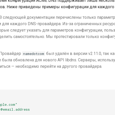
ремя конфигурация ACME DNS поддерживает лишь несколь
ов. Ниже приведены примеры конфигурации для каждого и
 В следующей документации перечислены только парамет
 для каждого DNS-провайдера. Из-за ограниченных ресур
торые следует указать для параметров конфигурации, поль
елить самостоятельно. Мы протестировали только конфи
 Провайдер
был удалён в версии v2.11.0, так ка
namedotcom
е была обновлена для нового API libdns. Серверы, использ
титься — необходимо перейти на другого провайдера.
mple.com"
r@email.address