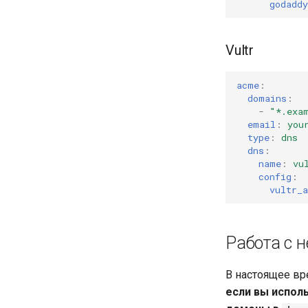
godaddy
Vultr
acme
:
domains
:
-
"*.exa
email
:
you
type
:
dns
dns
:
name
:
vu
config
:
vultr_a
Работа с 
В настоящее вр
если вы испол