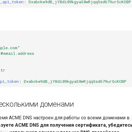
_api_token
:
Dxabckw9dB_jYBdi89kgyaS8wRjqqSsd679urScKOBP
mple.com"
r@email.address
ltr
pi_token
:
Dxabckw9dB_jYBdi89kgyaS8wRjqqSsd679urScKOBP
несколькими доменами
емя ACME DNS настроен для работы со всеми доменами в
ьзуете ACME DNS для получения сертификата, убедитесь