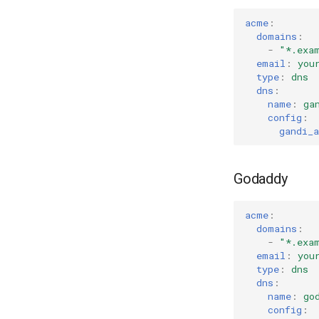
acme
:
domains
:
-
"*.exa
email
:
you
type
:
dns
dns
:
name
:
ga
config
:
gandi_a
Godaddy
acme
:
domains
:
-
"*.exa
email
:
you
type
:
dns
dns
:
name
:
go
config
: