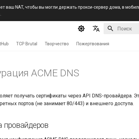
ет ваш NAT, чтобы вы могли держать прокси-сервер дома, в мобил
.
Инициализа
English
tHub
TCP Brutal
Творчество
Пожертвования
简体中文
Русский
урация ACME DNS
فارسی
ляет получать сертификаты через API DNS-провайдера. Эт
ретных портов (не занимает 80/443) и внешнего доступа.
 провайдеров