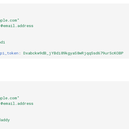
mple.com"
r@email.address
ndi
pi_token
:
Dxabckw9dB_jYBdi89kgyaS8wRjqqSsd679urScKOBP
mple.com"
r@email.address
daddy