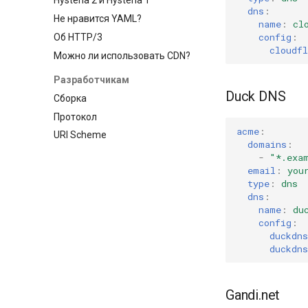
Hysteria 2 и Hysteria 1
dns
:
Не нравится YAML?
name
:
cl
config
:
Об HTTP/3
cloudfl
Можно ли использовать CDN?
Разработчикам
Duck DNS
Сборка
Протокол
acme
:
URI Scheme
domains
:
-
"*.exa
email
:
you
type
:
dns
dns
:
name
:
du
config
:
duckdns
duckdn
Gandi.net