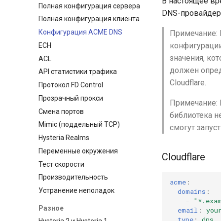
В настоящее в
Полная конфигурация сервера
DNS-провайдер
Полная конфигурация клиента
Конфигурация ACME DNS
Примечание:
конфигурации
ECH
значения, ко
ACL
должен опред
API статистики трафика
Cloudflare.
Протокол FD Control
Прозрачный прокси
Примечание:
Смена портов
библиотека н
Mimic (поддельный TCP)
смогут запус
Hysteria Realms
Переменные окружения
Cloudflare
Тест скорости
Производительность
acme
:
Устранение неполадок
domains
:
-
"*.exa
Разное
email
:
you
type
:
dns