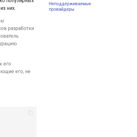
ко популярных
Неподдерживаемые
з них.
провайдеры
ры
сов разработки
зователь
гурацию
к его
ующие его, не