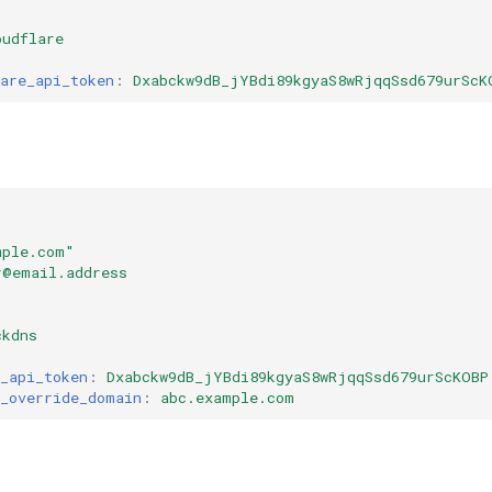
oudflare
are_api_token
:
Dxabckw9dB_jYBdi89kgyaS8wRjqqSsd679urScK
mple.com"
r@email.address
ckdns
_api_token
:
Dxabckw9dB_jYBdi89kgyaS8wRjqqSsd679urScKOBP
s_override_domain
:
abc.example.com