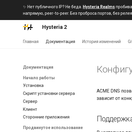
✨ Нет публичного IP? Не беда.
Hysteria Realms
пробива
напрямую, peer-to-peer. Без проброса портов, без релея
Hysteria 2
Главная
Документация
История изменений
Gi
Конфиг
Документация
Начало работы
Установка
ACME DNS позво
Скрипт установки сервера
зависит от конк
Сервер
Клиент
Поддержка
Сторонние приложения
Продвинутое использование