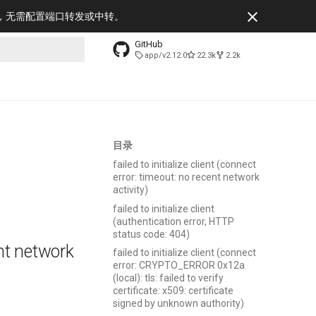
接，无需配置端口转发或中转。
GitHub
app/v2.12.0
22.3k
2.2k
搜索引擎
目录
failed to initialize client (connect
error: timeout: no recent network
activity)
。
failed to initialize client
(authentication error, HTTP
status code: 404)
ent network
failed to initialize client (connect
error: CRYPTO_ERROR 0x12a
(local): tls: failed to verify
certificate: x509: certificate
signed by unknown authority)