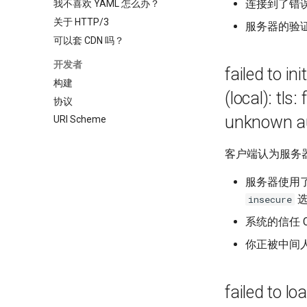
连接到了错
我不喜欢 YAML 怎么办？
关于 HTTP/3
服务器的验
可以套 CDN 吗？
开发者
failed to i
构建
(local): tls:
协议
unknown au
URI Scheme
客户端认为服务
服务器使用
选
insecure
系统的信任 
你正被中间
failed to lo