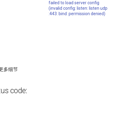
failed to load server config
(invalid config: listen: listen udp
:443: bind: permission denied)
更多细节
atus code: