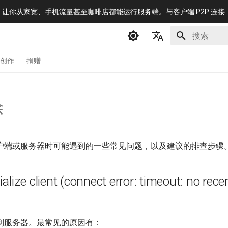
洞，让你从家宽、手机流量甚至咖啡店都能运行服务端。与客户端 P2P 连
正在初始化
English
创作
捐赠
简体中文
Русский
除
فارسی
户端或服务器时可能遇到的一些常见问题，以及建议的排查步骤
itialize client (connect error: timeout: no rec
到服务器。最常见的原因有：