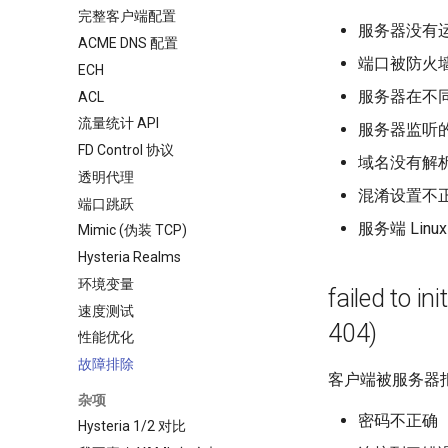
完整客户端配置
服务器没有
ACME DNS 配置
端口被防火
ECH
服务器在不
ACL
流量统计 API
服务器监听
FD Control 协议
域名没有解析
透明代理
混淆设置不
端口跳跃
服务端 Lin
Mimic (伪装 TCP)
Hysteria Realms
环境变量
failed to in
速度测试
404)
性能优化
故障排除
客户端被服务器
杂项
密码不正确
Hysteria 1/2 对比