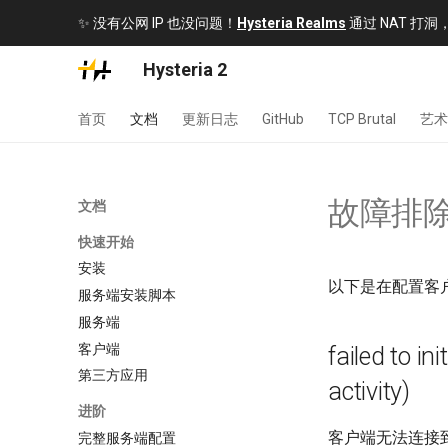
✨ 没有公网 IP 也没问题！
Hysteria Realms
通过 NAT 打
Hysteria 2
首页
文档
更新日志
GitHub
TCP Brutal
艺术
故障排
文档
快速开始
安装
以下是在配置客
服务端安装脚本
服务端
客户端
failed to in
第三方应用
activity)
进阶
客户端无法连接
完整服务端配置